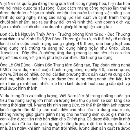
Việt Nam là quốc gia đang trong quá trình công nghiệp hóa, hiện đại hóa
và hội nhập quốc tế sâu rộng. Cuộc cách mạng công nghiệp lần thứ 4
được dự đoán sẽ tạo ra nhiều cơ hội cho nước ta trong việc nâng cao
trình độ công nghệ, nâng cao năng lực sản xuất và cạnh tranh trong
chuỗi sản phẩm; tạo ra sự thay đổi lớn về hình thái kinh doanh dịch vụ;
tạo ra nhiều cơ hội cho các doanh nghiệp khởi nghiệp sáng tạo…
Đơn cử, bà Nguyễn Thúy Anh - Trưởng phòng Kinh tế số - Cục Thương
mại điện tử và Kinh tế số (Bộ Công Thương) nêu rõ, có thể thấy rõ những
lợi ích của cuộc cách mạng công nghiệp 4.0 thông qua hàng loạt các
ứng dụng mà chúng ta đang sử dụng hàng ngày như Grab, Uber,
Traveloka… Đây đều là những ứng dụng mang lại sự tiện ích cao cho
người tiêu dùng với giá rẻ, phù hợp với nhiều đối tượng sử dụng.
Ông Lê Chí Dũng - Giám Đốc Trung tâm Sáng tạo, Tập đoàn công nghệ
CMC nêu ví dụ, khi có cuộc Cách mạng công nghiệp 4.0, các cơ quan,
đơn vị, DN sẽ có nhiều cơ hội cải tiến phương thức sản xuất và cung cấp
dịch vụ; nhiều ngành, lĩnh vực được ứng dụng công nghệ tiên tiến, trở
nên thông minh hơn; nhiều mô hình kinh doanh hoặc cung cấp dịch vụ
mới được hình thành.
Ví dụ trong lĩnh vực năng lượng, Việt Nam là một trong những quốc gia
tiêu thụ năng lượng lớn nhất và lượng tiêu thụ dự kiến sẽ còn tăng cao
trong thời gian tới. Nhưng khi nhìn sang Đức, có thể thấy hình ảnh ngược
lại là người dân đã tự sản xuất điện cho nhu cầu sử dụng của mình,
không những giúp giảm gánh nặng cho hệ thống điện quốc gia mà họ
còn kiếm được tiền nhờ bán điện cho Chính phủ. Có được điều này là nhờ
người dân đã áp dụng công nghệ năng lượng mặt trời trong mỗi căn
nhà. Ban ngày, khi ánh nắng mặt trời nhiều, lượng điện sản xuất ra được