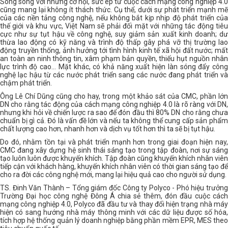
Song song với những cơ hội, sức ép từ cuộc cách mạng công nghiệp 4.0
cũng mang lại không ít thách thức. Cụ thể, dưới sự phát triển mạnh mẽ
của các nền tảng công nghệ, nếu không bắt kịp nhịp độ phát triển của
thế giới và khu vực, Việt Nam sẽ phải đối mặt với những tác động tiêu
cực như sự tụt hậu về công nghệ, suy giảm sản xuất kinh doanh; dư
thừa lao động có kỹ năng và trình độ thấp gây phá vỡ thị trường lao
động truyền thống, ảnh hưởng tới tình hình kinh tế xã hội đất nước; mất
an toàn an ninh thông tin, xâm phạm bản quyền, thiếu hụt nguồn nhân
lực trình độ cao… Mặt khác, có khả năng xuất hiện làn sóng đẩy công
nghệ lạc hậu từ các nước phát triển sang các nước đang phát triển và
chậm phát triển.
Ông Lê Chí Dũng cũng cho hay, trong một khảo sát của CMC, phần lớn
DN cho rằng tác động của cách mạng công nghiệp 4.0 là rõ ràng với DN,
nhưng khi hỏi về chiến lược ra sao để đón đầu thì 80% DN cho rằng chưa
chuẩn bị gì cả. Đó là vấn đề lớn và nếu ta không thể cung cấp sản phẩm
chất lượng cao hơn, nhanh hơn và dịch vụ tốt hơn thì ta sẽ bị tụt hậu.
Do đó, nhằm tồn tại và phát triển mạnh hơn trong giai đoạn hiện nay,
CMC đang xây dựng hệ sinh thái sáng tạo trong tập đoàn, nơi sự sáng
tạo luôn luôn được khuyến khích. Tập đoàn cũng khuyến khích nhân viên
tiếp cận với khách hàng, khuyến khích nhân viên có thời gian sáng tạo để
cho ra đời các công nghệ mới, mang lại hiệu quả cao cho người sử dụng.
TS. Đinh Văn Thành – Tổng giám đốc Công ty Polyco - Phó hiệu trưởng
Trường Đại học công nghệ Đông Á chia sẻ thêm, đón đầu cuộc cách
mạng công nghiệp 4.0, Polyco đã đầu tư và thay đổi hiện trạng nhà máy
hiện có sang hướng nhà máy thông minh với các dữ liệu được số hóa,
tích hợp hệ thống quản lý doanh nghiệp bằng phần mềm EPR, MES theo