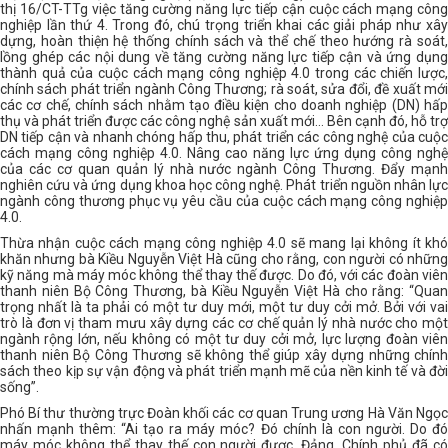
thị 16/CT-TTg việc tăng cường năng lực tiếp cận cuộc cách mạng công
nghiệp lần thứ 4. Trong đó, chú trọng triển khai các giải pháp như xây
dựng, hoàn thiện hệ thống chính sách và thể chế theo hướng rà soát,
lồng ghép các nội dung về tăng cường năng lực tiếp cận và ứng dụng
thành quả của cuộc cách mạng công nghiệp 4.0 trong các chiến lược,
chính sách phát triển ngành Công Thương; rà soát, sửa đổi, đề xuất mới
các cơ chế, chính sách nhằm tạo điều kiện cho doanh nghiệp (DN) hấp
thụ và phát triển được các công nghệ sản xuất mới… Bên cạnh đó, hỗ trợ
DN tiếp cận và nhanh chóng hấp thu, phát triển các công nghệ của cuộc
cách mạng công nghiệp 4.0. Nâng cao năng lực ứng dụng công nghệ
của các cơ quan quản lý nhà nước ngành Công Thương. Đẩy mạnh
nghiên cứu và ứng dụng khoa học công nghệ. Phát triển nguồn nhân lực
ngành công thương phục vụ yêu cầu của cuộc cách mạng công nghiệp
4.0.
Thừa nhận cuộc cách mạng công nghiệp 4.0 sẽ mang lại không ít khó
khăn nhưng bà Kiều Nguyễn Việt Hà cũng cho rằng, con người có những
kỹ năng mà máy móc không thể thay thế được. Do đó, với các đoàn viên
thanh niên Bộ Công Thương, bà Kiều Nguyễn Việt Hà cho rằng: “Quan
trọng nhất là ta phải có một tư duy mới, một tư duy cởi mở. Bởi với vai
trò là đơn vị tham mưu xây dựng các cơ chế quản lý nhà nước cho một
ngành rộng lớn, nếu không có một tư duy cởi mở, lực lượng đoàn viên
thanh niên Bộ Công Thương sẽ không thể giúp xây dựng những chính
sách theo kịp sự vận động và phát triển mạnh mẽ của nền kinh tế và đời
sống”.
Phó Bí thư thường trực Đoàn khối các cơ quan Trung ương Hà Văn Ngọc
nhấn mạnh thêm: “Ai tạo ra máy móc? Đó chính là con người. Do đó
máy móc không thể thay thế con người được. Đảng, Chính phủ đã có