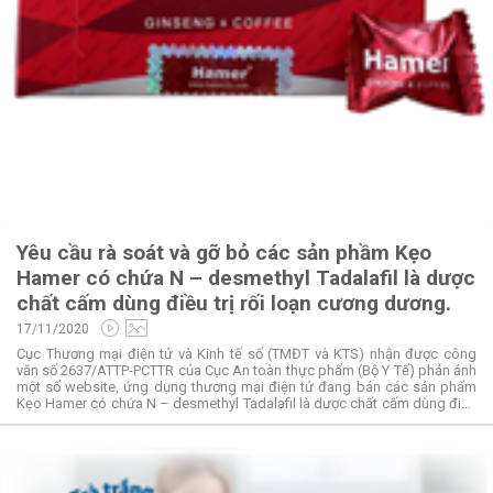
Yêu cầu rà soát và gỡ bỏ các sản phầm Kẹo
Hamer có chứa N – desmethyl Tadalafil là dược
chất cấm dùng điều trị rối loạn cương dương.
17/11/2020
Cục Thương mại điện tử và Kinh tế số (TMĐT và KTS) nhận được công
văn số 2637/ATTP-PCTTR của Cục An toàn thực phẩm (Bộ Y Tế) phản ánh
một số website, ứng dụng thương mại điện tử đang bán các sản phẩm
Kẹo Hamer có chứa N – desmethyl Tadalafil là dược chất cấm dùng điều
trị rối loạn cương dương (theo phản ánh của cơ quan Khoa học Y tế
Singapore (HSA)) cụ thể như sau: